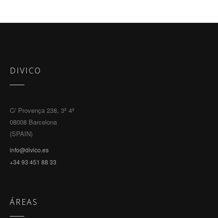
DIVICO
C/ Provença 238, 3º 4ª
08008 Barcelona
(SPAIN)
info@divico.es
+34 93 451 88 33
ÁREAS