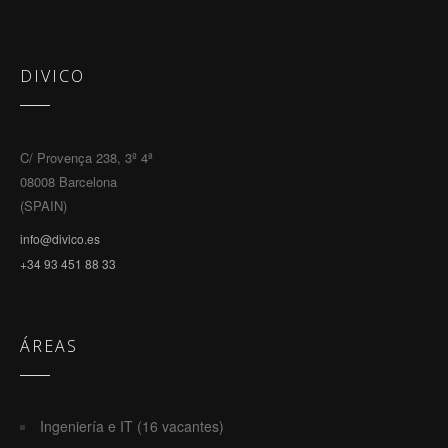
DIVICO
C/ Provença 238, 3º 4ª
08008 Barcelona
(SPAIN)
info@divico.es
+34 93 451 88 33
ÁREAS
Ingeniería e IT (16 vacantes)