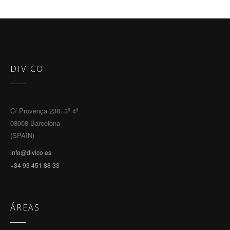
DIVICO
C/ Provença 238, 3º 4ª
08008 Barcelona
(SPAIN)
info@divico.es
+34 93 451 88 33
ÁREAS