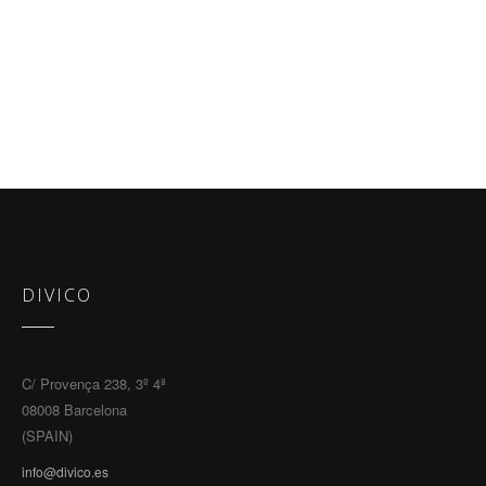
DIVICO
C/ Provença 238, 3º 4ª
08008 Barcelona
(SPAIN)
info@divico.es