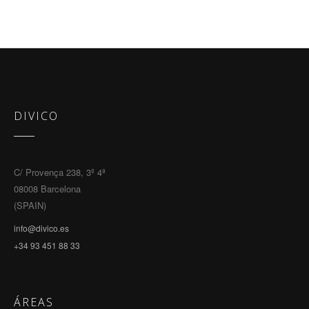
DIVICO
C/ Provença 238, 3º 4ª
08008 Barcelona
(SPAIN)
info@divico.es
+34 93 451 88 33
ÁREAS