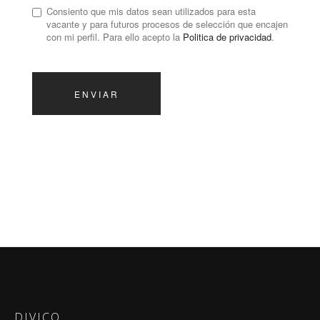
Consiento que mis datos sean utilizados para esta
vacante y para futuros procesos de selección que encajen
con mi perfil. Para ello acepto la
Politica de privacidad
.
ENVIAR
DIVICO